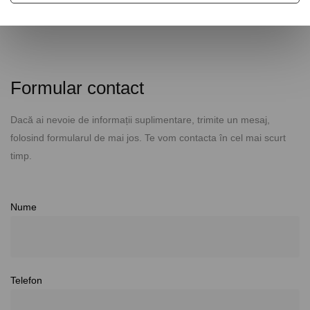
trado@tradomotors.ro
Formular contact
Dacă ai nevoie de informații suplimentare, trimite un mesaj,
folosind formularul de mai jos. Te vom contacta în cel mai scurt
timp.
Nume
Telefon