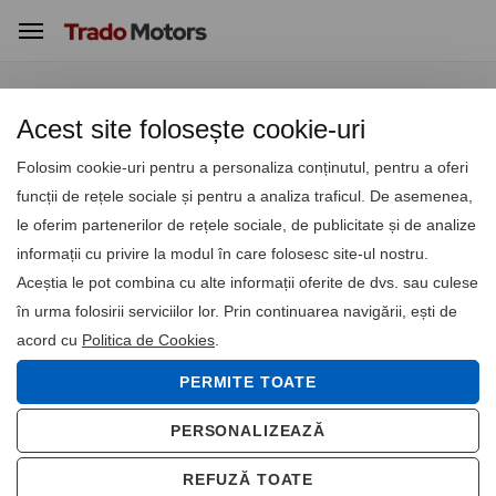
Acasă
Contact
Acest site folosește cookie-uri
Folosim cookie-uri pentru a personaliza conținutul, pentru a oferi
funcții de rețele sociale și pentru a analiza traficul. De asemenea,
Date fiscale
le oferim partenerilor de rețele sociale, de publicitate și de analize
TRADO MOTORS SRL
informații cu privire la modul în care folosesc site-ul nostru.
J22/4/2001
Aceștia le pot combina cu alte informații oferite de dvs. sau culese
RO13632203
în urma folosirii serviciilor lor. Prin continuarea navigării, ești de
acord cu
Politica de Cookies
.
Adresa
PERMITE TOATE
Str. Luca Arbore, nr. 39, Iași, România
0232.264.050
PERSONALIZEAZĂ
REFUZĂ TOATE
Email