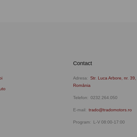
Contact
oi
Adresa
Str. Luca Arbore, nr. 39, 
România
uto
Telefon
0232.264.050
E-mail
trado@tradomotors.ro
Program
L-V 08:00-17:00