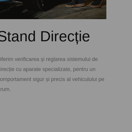
Stand Direcție
ferim verificarea și reglarea sistemului de
irecție cu aparate specializate, pentru un
omportament sigur și precis al vehiculului pe
drum.