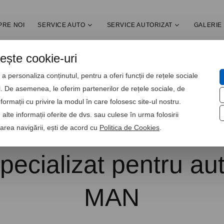
PRE NOI
SERVICE AUTO
SERVICE AUTORIZAT
GALERIE
sește cookie-uri
a personaliza conținutul, pentru a oferi funcții de rețele sociale
ul. De asemenea, le oferim partenerilor de rețele sociale, de
nformații cu privire la modul în care folosesc site-ul nostru.
alte informații oferite de dvs. sau culese în urma folosirii
nuarea navigării, ești de acord cu
Politica de Cookies
.
pecializat pentru au
MAN