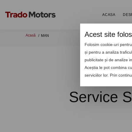
ACASA
DES
Acest site folo
Acasă
MAN
Folosim cookie-uri pentru 
și pentru a analiza trafic
publicitate și de analize i
Aceștia le pot combina cu 
serviciilor lor. Prin conti
Service S