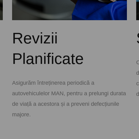
Revizii
Planificate
O
d
Asigurăm întreținerea periodică a
c
autovehiculelor MAN, pentru a prelungi durata
de viață a acestora și a preveni defecțiunile
majore.